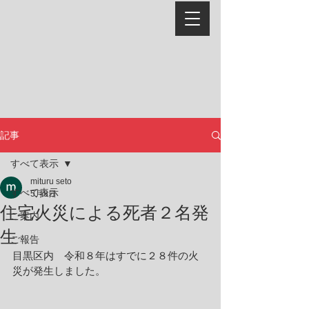
記事
すべて表示
mituru seto
すべて表示
5月8日
住宅火災による死者２名発
ご案内
生
ご報告
目黒区内　令和８年はすでに２８件の火
災が発生しました。