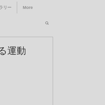
ラリー
More
る運動