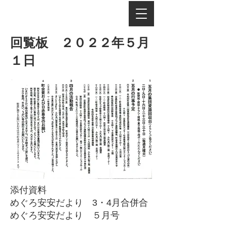
​回覧板 ２０２２年５月
１日
添付資料
めぐろ安安だより 3・4月合併合
​めぐろ安安だより ５月号