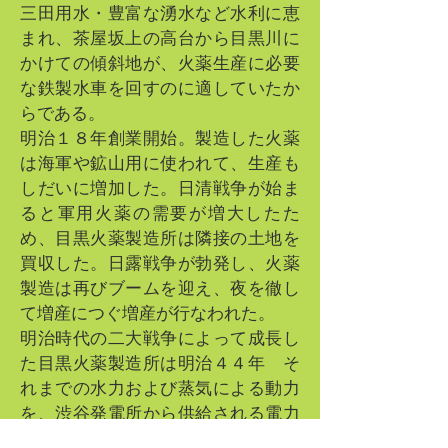
三田用水・豊富な湧水など水利に恵
まれ、茶屋坂上の高台から目黒川に
かけての傾斜地が、火薬生産に必要
な鉄製水車を回すのに適していたか
らである。
明治１８年創業開始。製造した火薬
は海軍や鉱山用に使われて、生産も
しだいに増加した。日清戦争が始ま
ると軍用火薬の需要が増大したた
め、目黒火薬製造所は隣接の土地を
買収した。日露戦争が勃発し、火薬
製造は再びブームを迎え、夜を徹し
て増産につぐ増産が行なわれた。
明治時代の二大戦争によって成長し
た目黒火薬製造所は明治４４年 そ
れまでの水力および蒸気による動力
を、渋谷発電所から供給される電力
に切り換えるなどの近代化を行っ