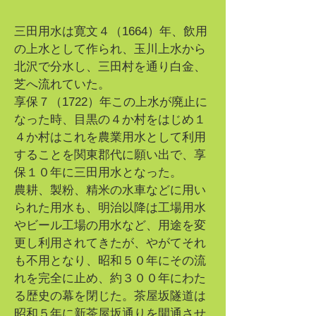
三田用水は寛文４（1664）年、飲用
の上水として作られ、玉川上水から
北沢で分水し、三田村を通り白金、
芝へ流れていた。
享保７（1722）年この上水が廃止に
なった時、目黒の４か村をはじめ１
４か村はこれを農業用水として利用
することを関東郡代に願い出で、享
保１０年に三田用水となった。
農耕、製粉、精米の水車などに用い
られた用水も、明治以降は工場用水
やビール工場の用水など、用途を変
更し利用されてきたが、やがてそれ
も不用となり、昭和５０年にその流
れを完全に止め、約３００年にわた
る歴史の幕を閉じた。茶屋坂隧道は
昭和５年に新茶屋坂通りを開通させ