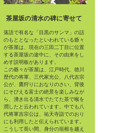
茶屋坂の清水の碑に寄せて
落語で有名な「目黒のサンマ」の話
のもととなったといわれている爺々
が茶屋は、現在の三田二丁目に位置
する茶屋坂の途中に、その由来をし
めす説明板があります。
この爺々が茶屋は、江戸時代、徳川
歴代の将軍、三代家光公、八代吉宗
公が、鷹狩りにおなりのさい、背後
にそびえる富士の絶景を楽しみなが
ら、湧き出る清水でたてた茶で喉を
潤したと云われています。中でも八
代将軍吉宗公は、祐天寺詣でのおり
にも利用したと伝えられています。
こうして長い間、身分の垣根を越え