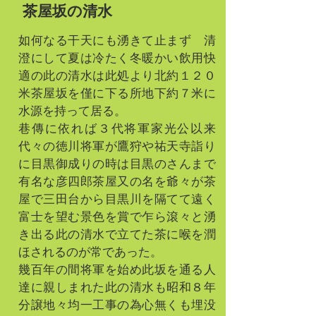
茶屋坂の清水
如何なる干天にも湧きて止まず 清
澄にして夏は冷たく冬暖かい飲用快
適の此の清水は此処より北約１２０
米茶屋坂を僅に下る所地下約７米に
水源を持って居る。
巷傳に依れば３代将軍家光公以来
代々の徳川将軍が鷹狩や祐天寺詣り
に目黒御成りの時は目黒のさんまで
有名な彦四郎茶屋又の名を爺々が茶
屋で三田台から目黒川を隔てて遠く
富士を望む景色を賞で乍ら滾々と湧
き出る此の清水で立てた茶に喉を潤
ほされるのが常であった。
幾百年の間将軍を始め此坂を通る人
達に親しまれた此の清水も昭和８年
分譲地々均一工事の為心無くも埋没