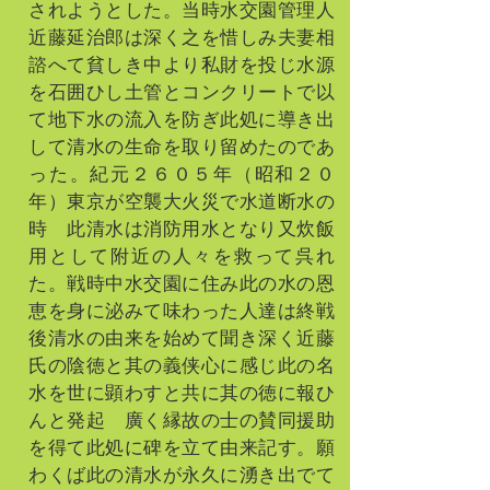
されようとした。当時水交園管理人
近藤延治郎は深く之を惜しみ夫妻相
諮へて貧しき中より私財を投じ水源
を石囲ひし土管とコンクリートで以
て地下水の流入を防ぎ此処に導き出
して清水の生命を取り留めたのであ
った。紀元２６０５年（昭和２０
年）東京が空襲大火災で水道断水の
時 此清水は消防用水となり又炊飯
用として附近の人々を救って呉れ
た。戦時中水交園に住み此の水の恩
恵を身に泌みて味わった人達は終戦
後清水の由来を始めて聞き深く近藤
氏の陰徳と其の義侠心に感じ此の名
水を世に顕わすと共に其の徳に報ひ
んと発起 廣く縁故の士の賛同援助
を得て此処に碑を立て由来記す。願
わくば此の清水が永久に湧き出でて