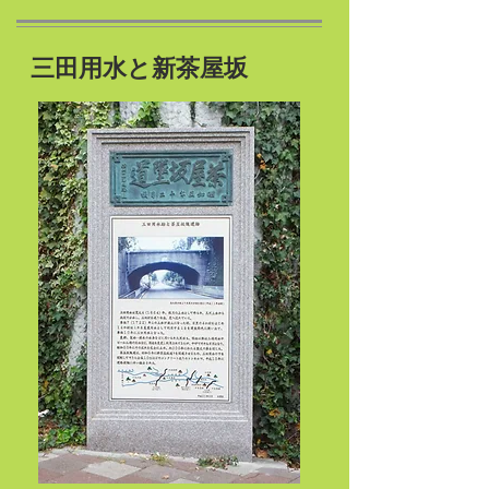
​三田用水と新茶屋坂