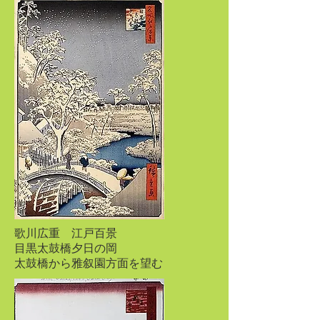
歌川広重 江戸百景
目黒太鼓橋夕日の岡
太鼓橋から雅叙園方面を望む