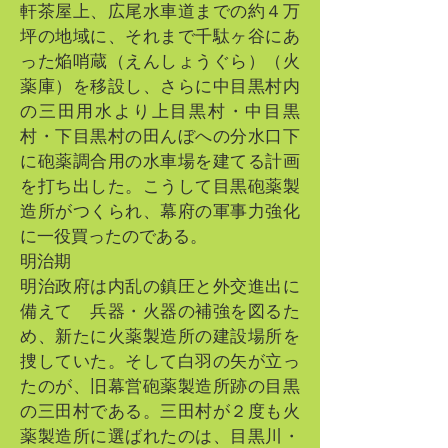
軒茶屋上、広尾水車道までの約４万
坪の地域に、それまで千駄ヶ谷にあ
った焔哨蔵（えんしょうぐら）（火
薬庫）を移設し、さらに中目黒村内
の三田用水より上目黒村・中目黒
村・下目黒村の田んぼへの分水口下
に砲薬調合用の水車場を建てる計画
を打ち出した。こうして目黒砲薬製
造所がつくられ、幕府の軍事力強化
に一役買ったのである。
明治期
明治政府は内乱の鎮圧と外交進出に
備えて 兵器・火器の補強を図るた
め、新たに火薬製造所の建設場所を
捜していた。そして白羽の矢が立っ
たのが、旧幕営砲薬製造所跡の目黒
の三田村である。三田村が２度も火
薬製造所に選ばれたのは、目黒川・