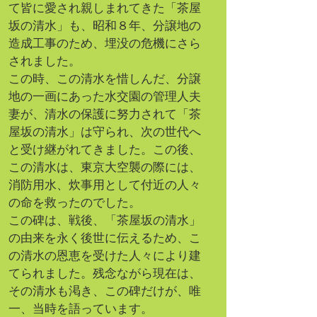
て皆に愛され親しまれてきた「茶屋
坂の清水」も、昭和８年、分譲地の
造成工事のため、埋没の危機にさら
されました。
この時、この清水を惜しんだ、分譲
地の一画にあった水交園の管理人夫
妻が、清水の保護に努力されて「茶
屋坂の清水」は守られ、次の世代へ
と受け継がれてきました。この後、
この清水は、東京大空襲の際には、
消防用水、炊事用として付近の人々
の命を救ったのでした。
この碑は、戦後、「茶屋坂の清水」
の由来を永く後世に伝えるため、こ
の清水の恩恵を受けた人々により建
てられました。残念ながら現在は、
その清水も渇き、この碑だけが、唯
一、当時を語っています。