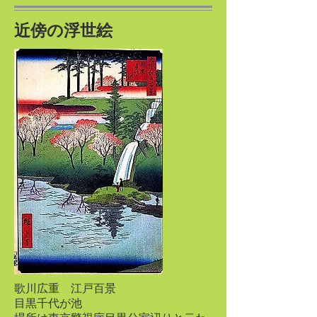
近傍の浮世絵
歌川広重 江戸百景
目黒千代が池