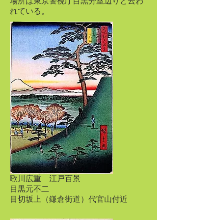
場所は東京警視庁目黒分室辺りと云わ
れている。
歌川広重 江戸百景
目黒元不二
目切坂上（鎌倉街道）代官山付近